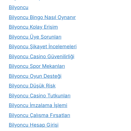
Bilyoncu
Bilyoncu Bingo Nasıl Oynanır
Bilyoncu Kolay Erişim
Bilyoncu Üye Sorunları
Bilyoncu Şikayet İncelemeleri
Bilyoncu Casino Güvenilirliği
Bilyoncu Spor Mekanları
Bilyoncu Oyun Desteği
Bilyoncu Düşük Risk
Bilyoncu Casino Tutkunları
Bilyoncu İmzalama İşlemi
Bilyoncu Çalışma Fırsatları
Bilyoncu Hesap Girişi