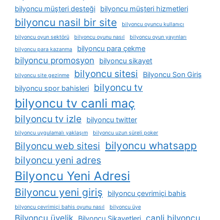
bilyoncu müşteri desteği
bilyoncu müşteri hizmetleri
bilyoncu nasil bir site
bilyoncu oyuncu kullanıcı
bilyoncu oyun sektörü
bilyoncu oyunu nasıl
bilyoncu oyun yayınları
bilyoncu para çekme
bilyoncu para kazanma
bilyoncu promosyon
bilyoncu sikayet
bilyoncu sitesi
Bilyoncu Son Giriş
bilyoncu site gezinme
bilyoncu tv
bilyoncu spor bahisleri
bilyoncu tv canli maç
bilyoncu tv izle
bilyoncu twitter
bilyoncu uygulamalı yaklaşım
bilyoncu uzun süreli poker
bilyoncu whatsapp
Bilyoncu web sitesi
bilyoncu yeni adres
Bilyoncu Yeni Adresi
Bilyoncu yeni giriş
bilyoncu çevrimiçi bahis
bilyoncu çevrimiçi bahis oyunu nasıl
bilyoncu üye
Bilyoncu üyelik
canli bilyoncu
Bilyoncu Şikayetleri