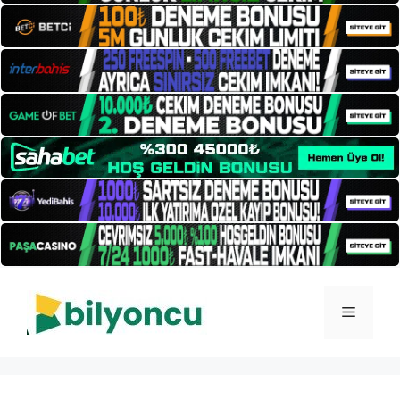
İçeriğe
atla
Menü