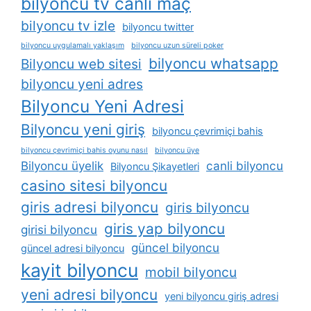
bilyoncu tv canli maç
bilyoncu tv izle
bilyoncu twitter
bilyoncu uygulamalı yaklaşım
bilyoncu uzun süreli poker
bilyoncu whatsapp
Bilyoncu web sitesi
bilyoncu yeni adres
Bilyoncu Yeni Adresi
Bilyoncu yeni giriş
bilyoncu çevrimiçi bahis
bilyoncu çevrimiçi bahis oyunu nasıl
bilyoncu üye
Bilyoncu üyelik
canli bilyoncu
Bilyoncu Şikayetleri
casino sitesi bilyoncu
giris adresi bilyoncu
giris bilyoncu
giris yap bilyoncu
girisi bilyoncu
güncel bilyoncu
güncel adresi bilyoncu
kayit bilyoncu
mobil bilyoncu
yeni adresi bilyoncu
yeni bilyoncu giriş adresi