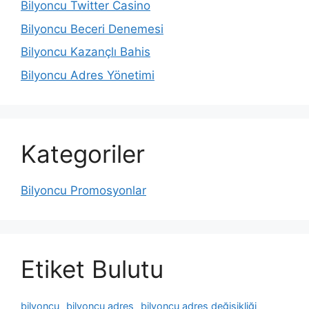
Bilyoncu Twitter Casino
Bilyoncu Beceri Denemesi
Bilyoncu Kazançlı Bahis
Bilyoncu Adres Yönetimi
Kategoriler
Bilyoncu Promosyonlar
Etiket Bulutu
bilyoncu
bilyoncu adres
bilyoncu adres değişikliği