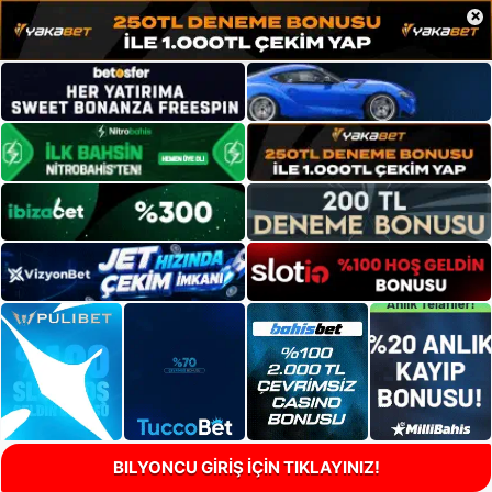
×
BILYONCU GİRİŞ İÇİN TIKLAYINIZ!