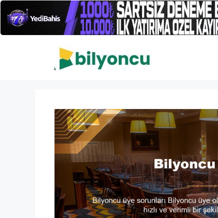
İçeriğe
atla