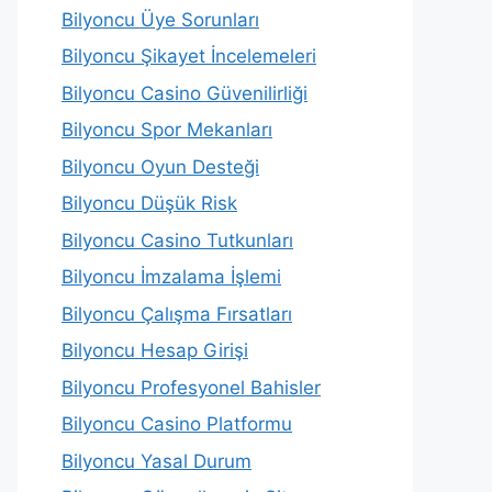
Bilyoncu Üye Sorunları
Bilyoncu Şikayet İncelemeleri
Bilyoncu Casino Güvenilirliği
Bilyoncu Spor Mekanları
Bilyoncu Oyun Desteği
Bilyoncu Düşük Risk
Bilyoncu Casino Tutkunları
Bilyoncu İmzalama İşlemi
Bilyoncu Çalışma Fırsatları
Bilyoncu Hesap Girişi
Bilyoncu Profesyonel Bahisler
Bilyoncu Casino Platformu
Bilyoncu Yasal Durum