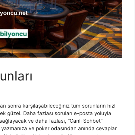
unları
an sonra karşılaşabileceğiniz tüm sorunların hızlı
mek güzel. Daha fazlası soruları e-posta yoluyla
 sağlayacak ve daha fazlası, “Canlı Sohbet”
içi yazmanıza ve poker odasından anında cevaplar