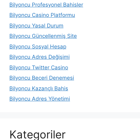
Bilyoncu Profesyonel Bahisler
Bilyoncu Casino Platformu
Bilyoncu Yasal Durum
Bilyoncu Güncellenmiş Site
Bilyoncu Sosyal Hesap
Bilyoncu Adres Değişimi
Bilyoncu Twitter Casino
Bilyoncu Beceri Denemesi
Bilyoncu Kazançlı Bahis
Bilyoncu Adres Yönetimi
Kategoriler