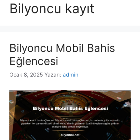
Bilyoncu kayıt
Bilyoncu Mobil Bahis
Eğlencesi
Ocak 8, 2025
Yazarı:
admin