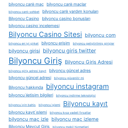
bilyoncu canlı maç
bilyoncu canlı maçlar
bilyoncu canlı yardım konuları
bilyoncu canlı sohbet
Bilyoncu Casino
bilyoncu casino bonusları
bilyoncu casino i̇ncelemesi
Bilyoncu Casino Sitesi
bilyoncu com
bilyoncu erişim
bilyoncu en i̇yi şirket
bilyoncu geliştirilmiş girişler
bilyoncu giris twitter
bilyoncu girisi
Bilyoncu Giriş
Bilyoncu Giriş Adresi
bilyoncu güncel adres
bilyoncu giriş adresi kayıt
bilyoncu güncel adresi
bilyoncu güvenilir mi
bilyoncu instagram
Bilyoncu hakkında
bilyoncu i̇letişim bilgileri
bilyoncu i̇ndirme teknolojisi
Bilyoncu kayıt
bilyoncu i̇çin bahis
bilyoncu i̇şlemi
bilyoncu kayıt i̇şlemi
bilyoncu kısa vadeli fırsatlar
bilyoncu maç izle
bilyoncu maç izleme
Bilyoncu Mevcut Giriş
bilyoncu mobil hizmetleri