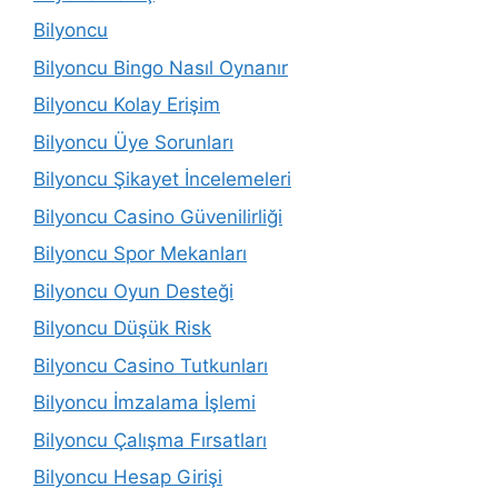
Bilyoncu
Bilyoncu Bingo Nasıl Oynanır
Bilyoncu Kolay Erişim
Bilyoncu Üye Sorunları
Bilyoncu Şikayet İncelemeleri
Bilyoncu Casino Güvenilirliği
Bilyoncu Spor Mekanları
Bilyoncu Oyun Desteği
Bilyoncu Düşük Risk
Bilyoncu Casino Tutkunları
Bilyoncu İmzalama İşlemi
Bilyoncu Çalışma Fırsatları
Bilyoncu Hesap Girişi