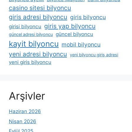
casino sitesi bilyoncu
giris adresi bilyoncu
giris bilyoncu
giris yap bilyoncu
girisi bilyoncu
güncel bilyoncu
güncel adresi bilyoncu
kayit bilyoncu
mobil bilyoncu
yeni adresi bilyoncu
yeni bilyoncu giriş adresi
yeni giris bilyoncu
Arşivler
Haziran 2026
Nisan 2026
Eylül 2025