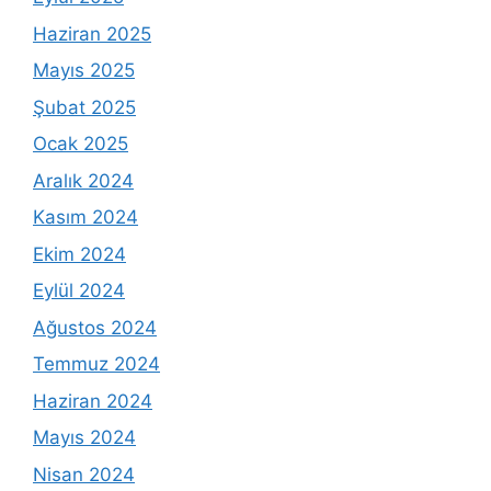
Haziran 2025
Mayıs 2025
Şubat 2025
Ocak 2025
Aralık 2024
Kasım 2024
Ekim 2024
Eylül 2024
Ağustos 2024
Temmuz 2024
Haziran 2024
Mayıs 2024
Nisan 2024