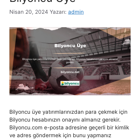
Nisan 20, 2024
Yazarı:
admin
Bilyoncu üye yatırımlarınızdan para çekmek için
Bilyoncu hesabınızın onayını almanız gerekir.
Bilyoncu.com e-posta adresine geçerli bir kimlik
ve adres göndermek için bunu yapmanız