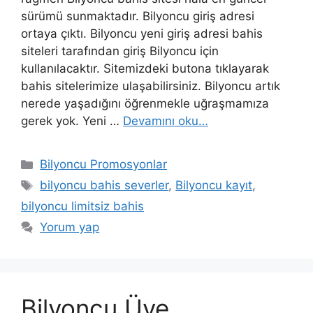
sürümü sunmaktadır. Bilyoncu giriş adresi
ortaya çıktı. Bilyoncu yeni giriş adresi bahis
siteleri tarafından giriş Bilyoncu için
kullanılacaktır. Sitemizdeki butona tıklayarak
bahis sitelerimize ulaşabilirsiniz. Bilyoncu artık
nerede yaşadığını öğrenmekle uğraşmamıza
gerek yok. Yeni …
Devamını oku…
Kategoriler
Bilyoncu Promosyonlar
Etiketler
bilyoncu bahis severler
,
Bilyoncu kayıt
,
bilyoncu limitsiz bahis
Yorum yap
Bilyoncu Üye