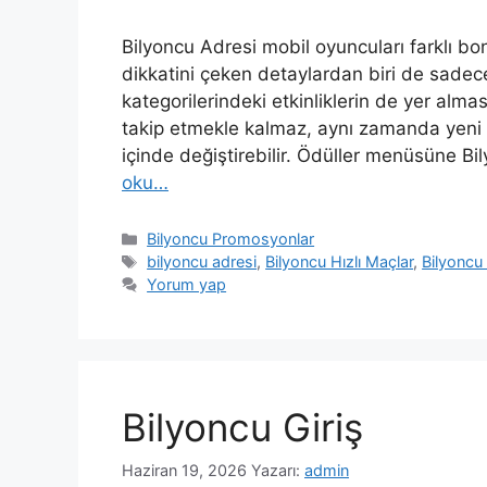
Bilyoncu Adresi mobil oyuncuları farklı bon
dikkatini çeken detaylardan biri de sadece
kategorilerindeki etkinliklerin de yer almas
takip etmekle kalmaz, aynı zamanda yeni 
içinde değiştirebilir. Ödüller menüsüne Bil
oku…
Kategoriler
Bilyoncu Promosyonlar
Etiketler
bilyoncu adresi
,
Bilyoncu Hızlı Maçlar
,
Bilyoncu
Yorum yap
Bilyoncu Giriş
Haziran 19, 2026
Yazarı:
admin