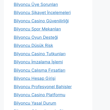
Bilyoncu Üye Sorunları
Bilyoncu Şikayet İncelemeleri
Bilyoncu Casino Güvenilirliği
Bilyoncu Spor Mekanları
Bilyoncu Oyun Desteği
Bilyoncu Düşük Risk
Bilyoncu Casino Tutkunları
Bilyoncu İmzalama İşlemi
Bilyoncu Çalışma Fırsatları
Bilyoncu Hesap Girişi
Bilyoncu Profesyonel Bahisler
Bilyoncu Casino Platformu
Bilyoncu Yasal Durum