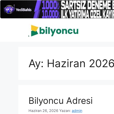
İçeriğe
atla
Ay:
Haziran 202
Bilyoncu Adresi
Haziran 26, 2026
Yazarı:
admin