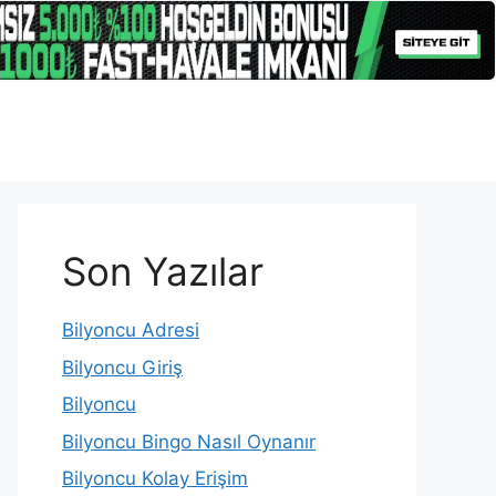
Son Yazılar
Bilyoncu Adresi
Bilyoncu Giriş
Bilyoncu
Bilyoncu Bingo Nasıl Oynanır
Bilyoncu Kolay Erişim