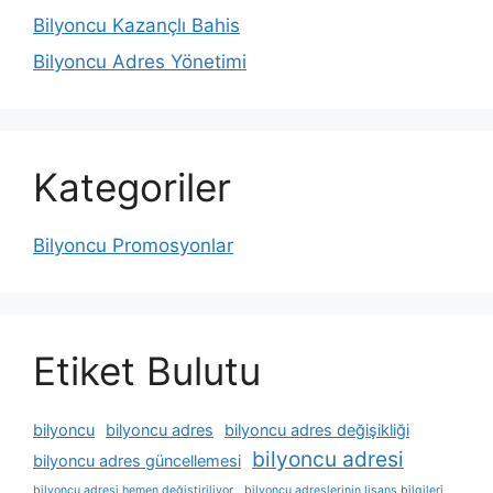
Bilyoncu Kazançlı Bahis
Bilyoncu Adres Yönetimi
Kategoriler
Bilyoncu Promosyonlar
Etiket Bulutu
bilyoncu
bilyoncu adres
bilyoncu adres değişikliği
bilyoncu adresi
bilyoncu adres güncellemesi
bilyoncu adresi hemen değiştiriliyor
bilyoncu adreslerinin lisans bilgileri