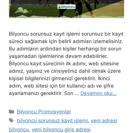
Bilyoncu sorunsuz kayıt işlemi sorunsuz bir kayıt
süreci sağlamak için belirli adımları izlemelisiniz.
Bu adımların ardından kişiler herhangi bir sorun
yaşamadan işlemlerine devam edebilirler.
Bilyoncu kayıt sürecinin ilk adımı, web sitesine
adınız, yaşınız ve cinsiyetiniz dahil olmak üzere
kişisel bilgilerinizi girmenizi gerektirir. İkinci
adım, web sitesi için bir kullanıcı adı ve şifre
ayarlamanızı gerektirir. Son …
Devamını oku…
Kategoriler
Bilyoncu Promosyonlar
Etiketler
bilyoncu sorunsuz kayıt i̇şlemi
,
yeni adresi
bilyoncu
,
yeni bilyoncu giriş adresi