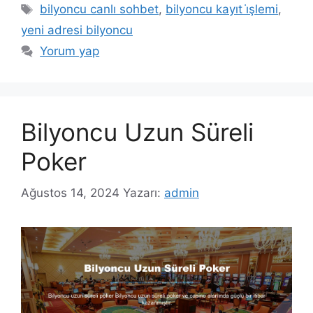
Etiketler
bilyoncu canlı sohbet
,
bilyoncu kayıt i̇şlemi
,
yeni adresi bilyoncu
Yorum yap
Bilyoncu Uzun Süreli
Poker
Ağustos 14, 2024
Yazarı:
admin