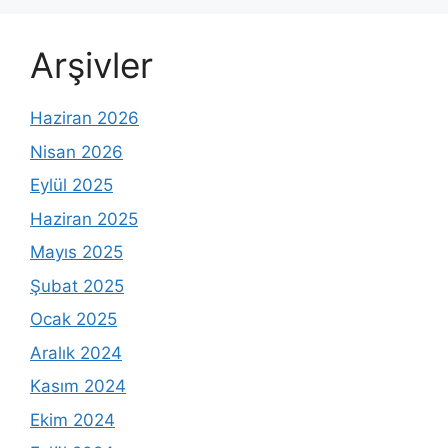
Arşivler
Haziran 2026
Nisan 2026
Eylül 2025
Haziran 2025
Mayıs 2025
Şubat 2025
Ocak 2025
Aralık 2024
Kasım 2024
Ekim 2024