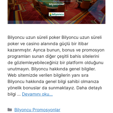
Bilyoncu uzun süreli poker Bilyoncu uzun süreli
poker ve casino alanında güçlü bir itibar
kazanmıştır. Ayrıca bunun, bonus ve promosyon
programları sunan diğer çeşitli bahis sitelerini
de gözlemleyebileceğiniz bir platform olduğunu
unutmayın. Bilyoncu hakkında genel bilgiler.
Web sitemizde verilen bilgilerin yanı sıra
Bilyoncu hakkında genel bilgi sahibi olmanıza
yönelik bonuslar da sunmaktayız. Daha detaylı
bilgi …
Devamını oku…
Kategoriler
Bilyoncu Promosyonlar