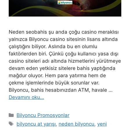
Neden seobahis şu anda çoğu casino meraklısı
yalnızca Bilyoncu casino sitesinin lisans altında
çalıştığını biliyor. Aslında bu en olumlu
faktörlerden biri. Çünkü çoğu kullanıcı yasa dışı
casino siteleri adı altında hizmetlerini yürütmeye
devam eden yetkisiz sitelere bahis yaptığında
mağdur oluyor. Hem para yatırma hem de
çekme işlemlerinde büyük sorunlar var.
Bilyoncu, bahis hesabınızdan ATM, havale …
Devamını oku…
Kategoriler
Bilyoncu Promosyonlar
Etiketler
bilyoncu at yarışı
,
neden bilyoncu
,
yeni