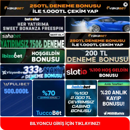
×
BILYONCU GİRİŞ İÇİN TIKLAYINIZ!