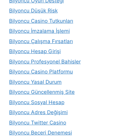
Bilyoncu Oyun Desteği
Bilyoncu Düşük Risk
Bilyoncu Casino Tutkunları
Bilyoncu İmzalama İşlemi
Bilyoncu Çalışma Fırsatları
Bilyoncu Hesap Girişi
Bilyoncu Profesyonel Bahisler
Bilyoncu Casino Platformu
Bilyoncu Yasal Durum
Bilyoncu Güncellenmiş Site
Bilyoncu Sosyal Hesap
Bilyoncu Adres Değişimi
Bilyoncu Twitter Casino
Bilyoncu Beceri Denemesi