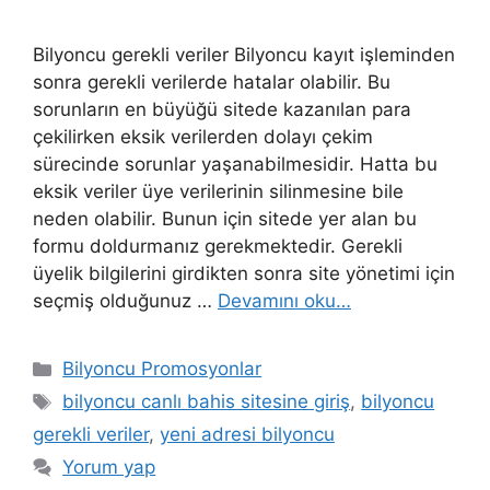
Bilyoncu gerekli veriler Bilyoncu kayıt işleminden
sonra gerekli verilerde hatalar olabilir. Bu
sorunların en büyüğü sitede kazanılan para
çekilirken eksik verilerden dolayı çekim
sürecinde sorunlar yaşanabilmesidir. Hatta bu
eksik veriler üye verilerinin silinmesine bile
neden olabilir. Bunun için sitede yer alan bu
formu doldurmanız gerekmektedir. Gerekli
üyelik bilgilerini girdikten sonra site yönetimi için
seçmiş olduğunuz …
Devamını oku…
Kategoriler
Bilyoncu Promosyonlar
Etiketler
bilyoncu canlı bahis sitesine giriş
,
bilyoncu
gerekli veriler
,
yeni adresi bilyoncu
Yorum yap