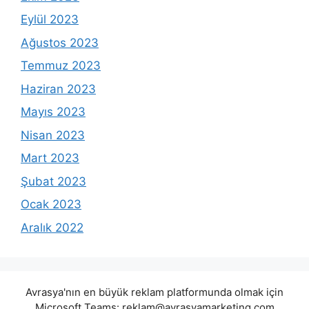
Eylül 2023
Ağustos 2023
Temmuz 2023
Haziran 2023
Mayıs 2023
Nisan 2023
Mart 2023
Şubat 2023
Ocak 2023
Aralık 2022
Avrasya'nın en büyük reklam platformunda olmak için
Microsoft Teams:
reklam@avrasyamarketing.com