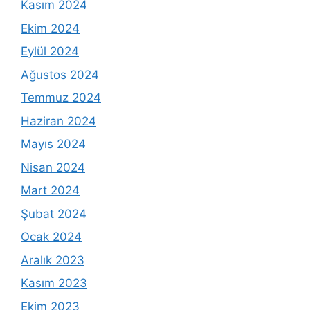
Kasım 2024
Ekim 2024
Eylül 2024
Ağustos 2024
Temmuz 2024
Haziran 2024
Mayıs 2024
Nisan 2024
Mart 2024
Şubat 2024
Ocak 2024
Aralık 2023
Kasım 2023
Ekim 2023