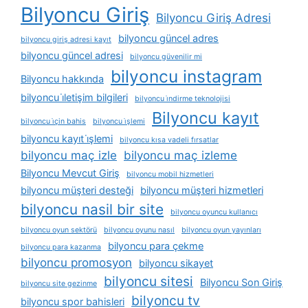
Bilyoncu Giriş
Bilyoncu Giriş Adresi
bilyoncu güncel adres
bilyoncu giriş adresi kayıt
bilyoncu güncel adresi
bilyoncu güvenilir mi
bilyoncu instagram
Bilyoncu hakkında
bilyoncu i̇letişim bilgileri
bilyoncu i̇ndirme teknolojisi
Bilyoncu kayıt
bilyoncu i̇çin bahis
bilyoncu i̇şlemi
bilyoncu kayıt i̇şlemi
bilyoncu kısa vadeli fırsatlar
bilyoncu maç izle
bilyoncu maç izleme
Bilyoncu Mevcut Giriş
bilyoncu mobil hizmetleri
bilyoncu müşteri desteği
bilyoncu müşteri hizmetleri
bilyoncu nasil bir site
bilyoncu oyuncu kullanıcı
bilyoncu oyun sektörü
bilyoncu oyunu nasıl
bilyoncu oyun yayınları
bilyoncu para çekme
bilyoncu para kazanma
bilyoncu promosyon
bilyoncu sikayet
bilyoncu sitesi
Bilyoncu Son Giriş
bilyoncu site gezinme
bilyoncu tv
bilyoncu spor bahisleri