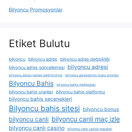
Bilyoncu Promosyonlar
Etiket Bulutu
bilyoncu
bilyoncu adres
bilyoncu adres değişikliği
bilyoncu adresi
bilyoncu adres güncellemesi
bilyoncu adresi hemen değiştiriliyor
bilyoncu adreslerinin lisans bilgileri
Bilyoncu Bahis
bilyoncu bahis mağazaları
bilyoncu bahis oranları
bilyoncu bahis platformu
bilyoncu bahis seçenekleri
Bilyoncu bahis sitesi
bilyoncu bonus
bilyoncu canli maç izle
bilyoncu canli
bilyoncu canlı casino
bilyoncu canlı casino masaları