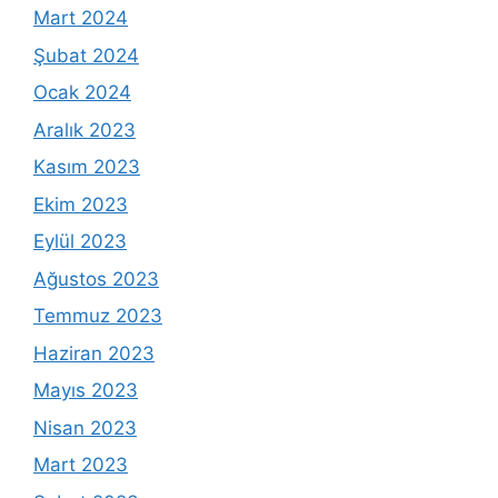
Mart 2024
Şubat 2024
Ocak 2024
Aralık 2023
Kasım 2023
Ekim 2023
Eylül 2023
Ağustos 2023
Temmuz 2023
Haziran 2023
Mayıs 2023
Nisan 2023
Mart 2023