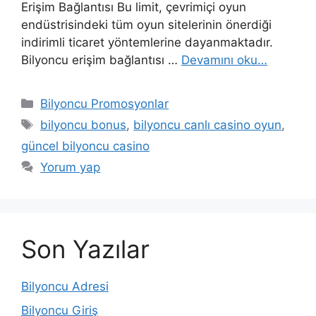
Erişim Bağlantısı Bu limit, çevrimiçi oyun
endüstrisindeki tüm oyun sitelerinin önerdiği
indirimli ticaret yöntemlerine dayanmaktadır.
Bilyoncu erişim bağlantısı …
Devamını oku…
Kategoriler
Bilyoncu Promosyonlar
Etiketler
bilyoncu bonus
,
bilyoncu canlı casino oyun
,
güncel bilyoncu casino
Yorum yap
Son Yazılar
Bilyoncu Adresi
Bilyoncu Giriş