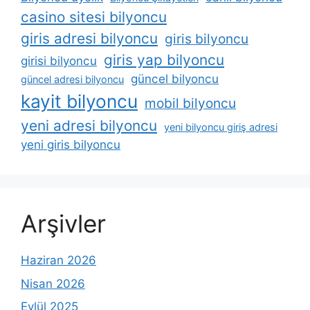
casino sitesi bilyoncu
giris adresi bilyoncu
giris bilyoncu
giris yap bilyoncu
girisi bilyoncu
güncel bilyoncu
güncel adresi bilyoncu
kayit bilyoncu
mobil bilyoncu
yeni adresi bilyoncu
yeni bilyoncu giriş adresi
yeni giris bilyoncu
Arşivler
Haziran 2026
Nisan 2026
Eylül 2025