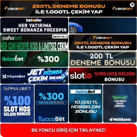
×
BILYONCU GİRİŞ İÇİN TIKLAYINIZ!