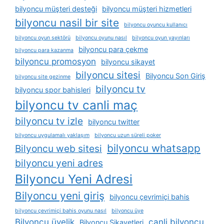
bilyoncu müşteri desteği
bilyoncu müşteri hizmetleri
bilyoncu nasil bir site
bilyoncu oyuncu kullanıcı
bilyoncu oyun sektörü
bilyoncu oyunu nasıl
bilyoncu oyun yayınları
bilyoncu para çekme
bilyoncu para kazanma
bilyoncu promosyon
bilyoncu sikayet
bilyoncu sitesi
Bilyoncu Son Giriş
bilyoncu site gezinme
bilyoncu tv
bilyoncu spor bahisleri
bilyoncu tv canli maç
bilyoncu tv izle
bilyoncu twitter
bilyoncu uygulamalı yaklaşım
bilyoncu uzun süreli poker
bilyoncu whatsapp
Bilyoncu web sitesi
bilyoncu yeni adres
Bilyoncu Yeni Adresi
Bilyoncu yeni giriş
bilyoncu çevrimiçi bahis
bilyoncu çevrimiçi bahis oyunu nasıl
bilyoncu üye
Bilyoncu üyelik
canli bilyoncu
Bilyoncu Şikayetleri