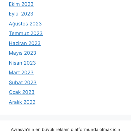
Ekim 2023
Eylül 2023
Ağustos 2023
Temmuz 2023
Haziran 2023
Mayıs 2023
Nisan 2023
Mart 2023
Şubat 2023
Ocak 2023
Aralık 2022
Avrasya'nın en büyük reklam platformunda olmak için