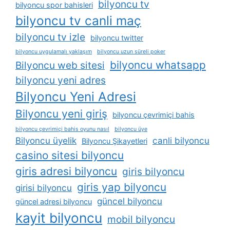
bilyoncu tv
bilyoncu spor bahisleri
bilyoncu tv canli maç
bilyoncu tv izle
bilyoncu twitter
bilyoncu uygulamalı yaklaşım
bilyoncu uzun süreli poker
bilyoncu whatsapp
Bilyoncu web sitesi
bilyoncu yeni adres
Bilyoncu Yeni Adresi
Bilyoncu yeni giriş
bilyoncu çevrimiçi bahis
bilyoncu çevrimiçi bahis oyunu nasıl
bilyoncu üye
Bilyoncu üyelik
canli bilyoncu
Bilyoncu Şikayetleri
casino sitesi bilyoncu
giris adresi bilyoncu
giris bilyoncu
giris yap bilyoncu
girisi bilyoncu
güncel bilyoncu
güncel adresi bilyoncu
kayit bilyoncu
mobil bilyoncu