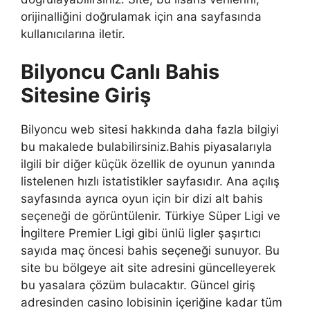
orijinalliğini doğrulamak için ana sayfasında
kullanıcılarına iletir.
Bilyoncu Canlı Bahis
Sitesine Giriş
Bilyoncu web sitesi hakkında daha fazla bilgiyi
bu makalede bulabilirsiniz.Bahis piyasalarıyla
ilgili bir diğer küçük özellik de oyunun yanında
listelenen hızlı istatistikler sayfasıdır. Ana açılış
sayfasında ayrıca oyun için bir dizi alt bahis
seçeneği de görüntülenir. Türkiye Süper Ligi ve
İngiltere Premier Ligi gibi ünlü ligler şaşırtıcı
sayıda maç öncesi bahis seçeneği sunuyor. Bu
site bu bölgeye ait site adresini güncelleyerek
bu yasalara çözüm bulacaktır. Güncel giriş
adresinden casino lobisinin içeriğine kadar tüm