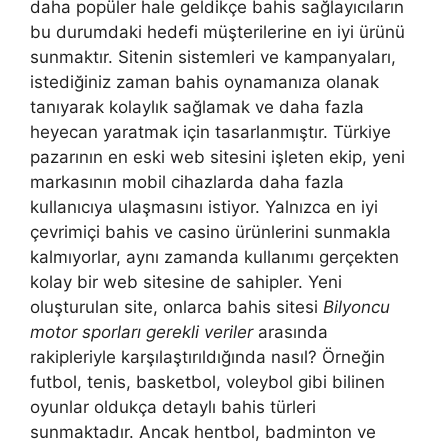
daha popüler hale geldikçe bahis sağlayıcıların
bu durumdaki hedefi müşterilerine en iyi ürünü
sunmaktır. Sitenin sistemleri ve kampanyaları,
istediğiniz zaman bahis oynamanıza olanak
tanıyarak kolaylık sağlamak ve daha fazla
heyecan yaratmak için tasarlanmıştır. Türkiye
pazarının en eski web sitesini işleten ekip, yeni
markasının mobil cihazlarda daha fazla
kullanıcıya ulaşmasını istiyor. Yalnızca en iyi
çevrimiçi bahis ve casino ürünlerini sunmakla
kalmıyorlar, aynı zamanda kullanımı gerçekten
kolay bir web sitesine de sahipler. Yeni
oluşturulan site, onlarca bahis sitesi
Bilyoncu
motor sporları gerekli veriler
arasında
rakipleriyle karşılaştırıldığında nasıl? Örneğin
futbol, ​​tenis, basketbol, ​​voleybol gibi bilinen
oyunlar oldukça detaylı bahis türleri
sunmaktadır. Ancak hentbol, ​​badminton ve