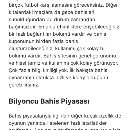
birçok futbol karşılaşmasını göreceksiniz. Diğer
kıtalardaki maçlara da gece bahisleri
sunulduğundan bu durum zamandan
bağımsızdır. En ünlü etkinliklere erişebileceğiniz
bir hızlı bağlantılar bölümü vardır ve bahis
kuponunun birden fazla bahis
oluşturabileceğiniz, kullanımı çok kolay bir
bölümü vardır. Bahis sitesinin genel görünümü
ve hissi temiz ve kullanımı çok kolay görünüyor.
Çok fazla bilgi kirliliği yok. İlk bakışta bahis
oynamanın oldukça hızlı ve kolay olduğunu
görebilirsiniz.
Bilyoncu Bahis Piyasası
Bahis piyasalarıyla ilgili bir diğer küçük özellik de
oyunun yanında listelenen hızlı istatistikler