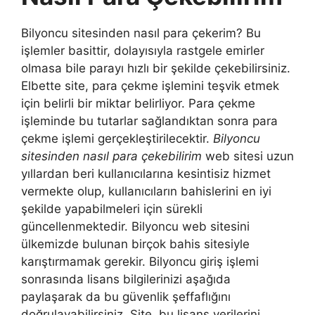
Bilyoncu sitesinden nasıl para çekerim? Bu
işlemler basittir, dolayısıyla rastgele emirler
olmasa bile parayı hızlı bir şekilde çekebilirsiniz.
Elbette site, para çekme işlemini teşvik etmek
için belirli bir miktar belirliyor. Para çekme
işleminde bu tutarlar sağlandıktan sonra para
çekme işlemi gerçekleştirilecektir.
Bilyoncu
sitesinden nasıl para çekebilirim
web sitesi uzun
yıllardan beri kullanıcılarına kesintisiz hizmet
vermekte olup, kullanıcıların bahislerini en iyi
şekilde yapabilmeleri için sürekli
güncellenmektedir. Bilyoncu web sitesini
ülkemizde bulunan birçok bahis sitesiyle
karıştırmamak gerekir. Bilyoncu giriş işlemi
sonrasında lisans bilgilerinizi aşağıda
paylaşarak da bu güvenlik şeffaflığını
doğrulayabilirsiniz. Site, bu lisans verilerini,