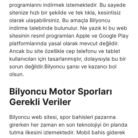
programlarını indirmek istemektedir. Bu sayede
sitenize hızlı bir şekilde ve tek tıkla, kesintisiz
olarak ulaşabilirsiniz. Bu amaçla Bilyoncu
indirme talebinde bulunulur. Ne yazık ki bu web
sitesinin resmî programları Apple ve Google Play
platformlarında yasal olarak mevcut değildir.
Ancak bu site özellikle cep telefonu ve tablet
kullanıcıları için tasarlanmıştır, dolayısıyla bu bir
sorun değildir.Bilyoncu şansı ve kazancı bol
olsun.
Bilyoncu Motor Sporları
Gerekli Veriler
Bilyoncu web sitesi, spor bahisleri pazarına
girerken her zaman en son teknolojiyi ön planda
tutma ilkesini izlemektedir. Mobil bahis giderek