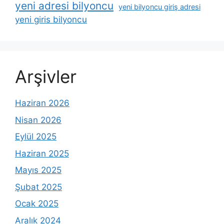
yeni adresi bilyoncu
yeni bilyoncu giriş adresi
yeni giris bilyoncu
Arşivler
Haziran 2026
Nisan 2026
Eylül 2025
Haziran 2025
Mayıs 2025
Şubat 2025
Ocak 2025
Aralık 2024