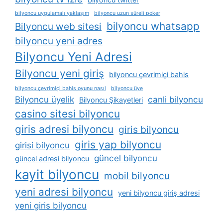
bilyoncu uygulamalı yaklaşım
bilyoncu uzun süreli poker
bilyoncu whatsapp
Bilyoncu web sitesi
bilyoncu yeni adres
Bilyoncu Yeni Adresi
Bilyoncu yeni giriş
bilyoncu çevrimiçi bahis
bilyoncu çevrimiçi bahis oyunu nasıl
bilyoncu üye
Bilyoncu üyelik
canli bilyoncu
Bilyoncu Şikayetleri
casino sitesi bilyoncu
giris adresi bilyoncu
giris bilyoncu
giris yap bilyoncu
girisi bilyoncu
güncel bilyoncu
güncel adresi bilyoncu
kayit bilyoncu
mobil bilyoncu
yeni adresi bilyoncu
yeni bilyoncu giriş adresi
yeni giris bilyoncu