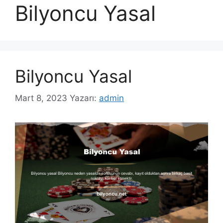
Bilyoncu Yasal
Bilyoncu Yasal
Mart 8, 2023
Yazarı:
admin