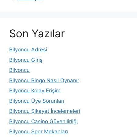
Son Yazılar
Bilyoncu Adresi
Bilyoncu Giriş
Bilyoncu
Bilyoncu Bingo Nasıl Oynanır
Bilyoncu Kolay Erişim
Bilyoncu Üye Sorunları
Bilyoncu Şikayet İncelemeleri
Bilyoncu Casino Güvenilirliği
Bilyoncu Spor Mekanları