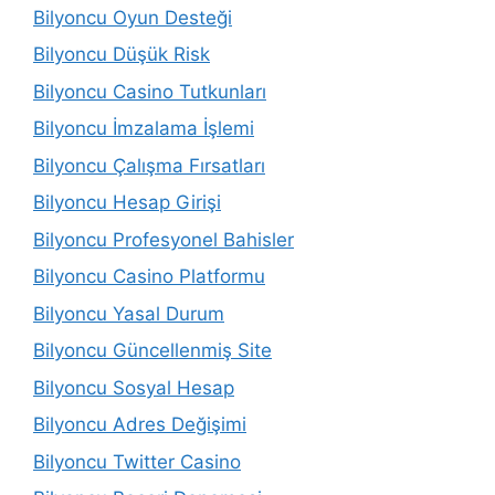
Bilyoncu Oyun Desteği
Bilyoncu Düşük Risk
Bilyoncu Casino Tutkunları
Bilyoncu İmzalama İşlemi
Bilyoncu Çalışma Fırsatları
Bilyoncu Hesap Girişi
Bilyoncu Profesyonel Bahisler
Bilyoncu Casino Platformu
Bilyoncu Yasal Durum
Bilyoncu Güncellenmiş Site
Bilyoncu Sosyal Hesap
Bilyoncu Adres Değişimi
Bilyoncu Twitter Casino