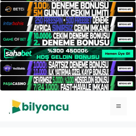
İçeriğe
atla
Menü