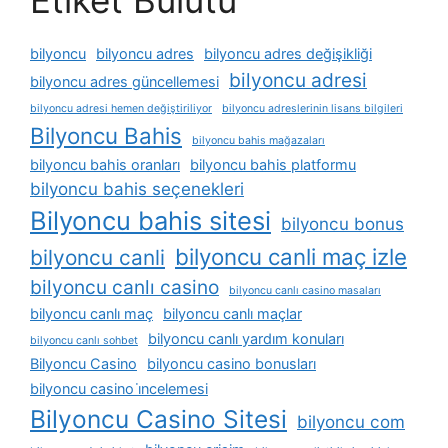
Etiket Bulutu
bilyoncu
bilyoncu adres
bilyoncu adres değişikliği
bilyoncu adresi
bilyoncu adres güncellemesi
bilyoncu adresi hemen değiştiriliyor
bilyoncu adreslerinin lisans bilgileri
Bilyoncu Bahis
bilyoncu bahis mağazaları
bilyoncu bahis oranları
bilyoncu bahis platformu
bilyoncu bahis seçenekleri
Bilyoncu bahis sitesi
bilyoncu bonus
bilyoncu canli maç izle
bilyoncu canli
bilyoncu canlı casino
bilyoncu canlı casino masaları
bilyoncu canlı maç
bilyoncu canlı maçlar
bilyoncu canlı yardım konuları
bilyoncu canlı sohbet
Bilyoncu Casino
bilyoncu casino bonusları
bilyoncu casino i̇ncelemesi
Bilyoncu Casino Sitesi
bilyoncu com