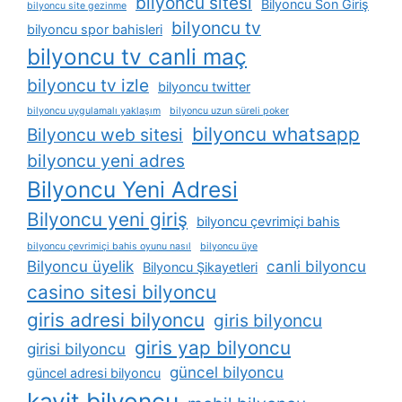
bilyoncu sitesi
Bilyoncu Son Giriş
bilyoncu site gezinme
bilyoncu tv
bilyoncu spor bahisleri
bilyoncu tv canli maç
bilyoncu tv izle
bilyoncu twitter
bilyoncu uygulamalı yaklaşım
bilyoncu uzun süreli poker
bilyoncu whatsapp
Bilyoncu web sitesi
bilyoncu yeni adres
Bilyoncu Yeni Adresi
Bilyoncu yeni giriş
bilyoncu çevrimiçi bahis
bilyoncu çevrimiçi bahis oyunu nasıl
bilyoncu üye
Bilyoncu üyelik
canli bilyoncu
Bilyoncu Şikayetleri
casino sitesi bilyoncu
giris adresi bilyoncu
giris bilyoncu
giris yap bilyoncu
girisi bilyoncu
güncel bilyoncu
güncel adresi bilyoncu
kayit bilyoncu