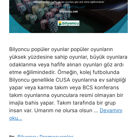
Bilyoncu popüler oyunlar popüler oyunların
yüksek yüzdesine sahip oyunlar, büyük oyunlara
odaklanma veya hafife alınan oyunları göz ardı
etme eğilimindedir. Örneğin, kolej futbolunda
Bilyoncu genellikle CUSA oyunlarına ev sahipliği
yapar veya karma takım veya BCS konferans
takım oyunlarına oyunculara resmi olmayan bir
imajla bahis yapar. Takım tarafında bir grup
insan var. Umarım ne olursa olsun …
Devamını
oku…
Kategoriler