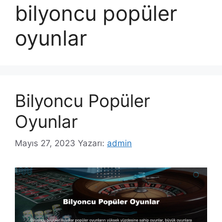
bilyoncu popüler
oyunlar
Bilyoncu Popüler
Oyunlar
Mayıs 27, 2023
Yazarı:
admin