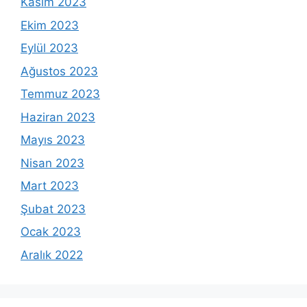
Kasım 2023
Ekim 2023
Eylül 2023
Ağustos 2023
Temmuz 2023
Haziran 2023
Mayıs 2023
Nisan 2023
Mart 2023
Şubat 2023
Ocak 2023
Aralık 2022