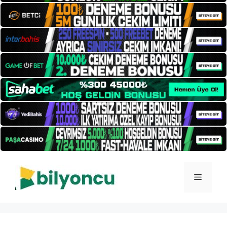
İçeriğe
atla
Menü