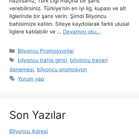
hazırsanız, Türk Ligi maçına bir şans
verebilirsiniz. Türkiye’nin en iyi lig, kupası ve alt
liglerinde bir şans verin. Şimdi Bilyoncu
bahisimize katılın. Siteye kaydolarak farklı ulusal
liglere katılabilir ve …
Devamını oku…
Kategoriler
Bilyoncu Promosyonlar
Etiketler
bilyoncu bahis girişi
,
bilyoncu beceri
denemesi
,
bilyoncu promosyon
Yorum yap
Son Yazılar
Bilyoncu Adresi