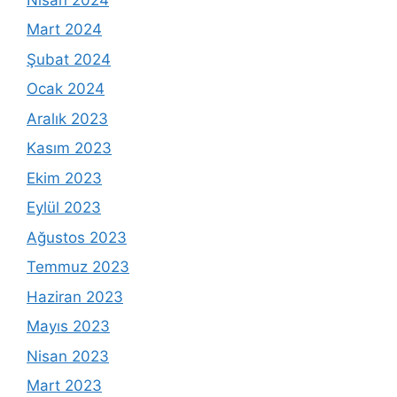
Mart 2024
Şubat 2024
Ocak 2024
Aralık 2023
Kasım 2023
Ekim 2023
Eylül 2023
Ağustos 2023
Temmuz 2023
Haziran 2023
Mayıs 2023
Nisan 2023
Mart 2023