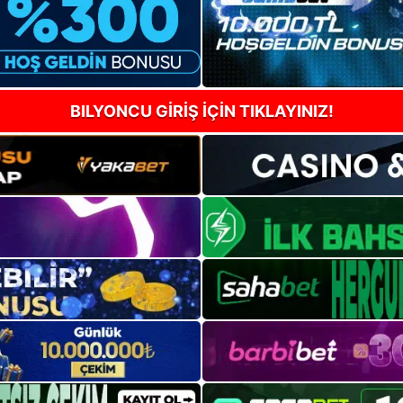
BILYONCU GİRİŞ İÇİN TIKLAYINIZ!