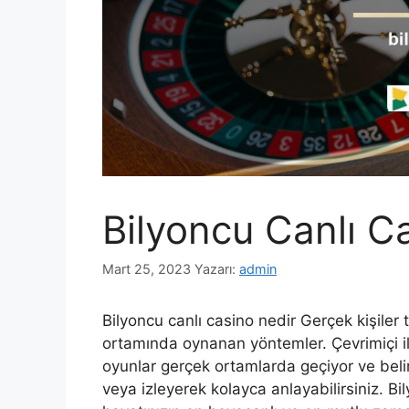
Bilyoncu Canlı C
Mart 25, 2023
Yazarı:
admin
Bilyoncu canlı casino nedir Gerçek kişiler
ortamında oynanan yöntemler. Çevrimiçi i
oyunlar gerçek ortamlarda geçiyor ve belir
veya izleyerek kolayca anlayabilirsiniz. Bi