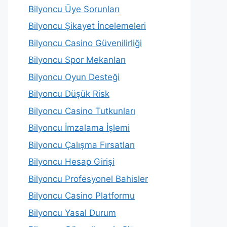
Bilyoncu Üye Sorunları
Bilyoncu Şikayet İncelemeleri
Bilyoncu Casino Güvenilirliği
Bilyoncu Spor Mekanları
Bilyoncu Oyun Desteği
Bilyoncu Düşük Risk
Bilyoncu Casino Tutkunları
Bilyoncu İmzalama İşlemi
Bilyoncu Çalışma Fırsatları
Bilyoncu Hesap Girişi
Bilyoncu Profesyonel Bahisler
Bilyoncu Casino Platformu
Bilyoncu Yasal Durum