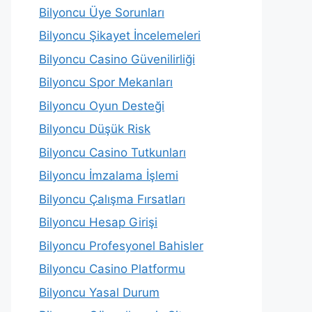
Bilyoncu Üye Sorunları
Bilyoncu Şikayet İncelemeleri
Bilyoncu Casino Güvenilirliği
Bilyoncu Spor Mekanları
Bilyoncu Oyun Desteği
Bilyoncu Düşük Risk
Bilyoncu Casino Tutkunları
Bilyoncu İmzalama İşlemi
Bilyoncu Çalışma Fırsatları
Bilyoncu Hesap Girişi
Bilyoncu Profesyonel Bahisler
Bilyoncu Casino Platformu
Bilyoncu Yasal Durum