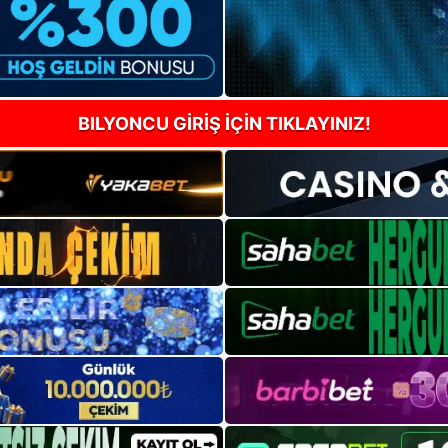
BILYONCU GİRİŞ İÇİN TIKLAYINIZ!