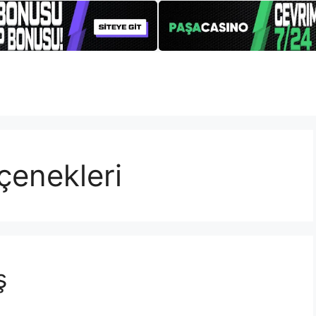
çenekleri
ş