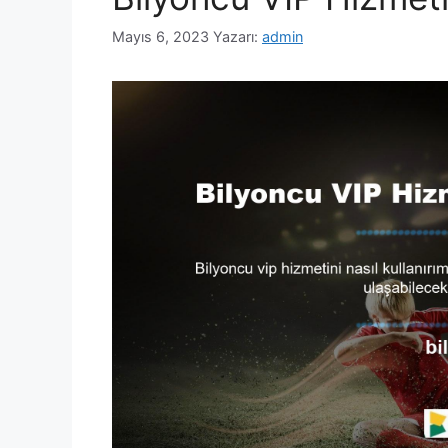
Mayıs 6, 2023
Yazarı:
admin