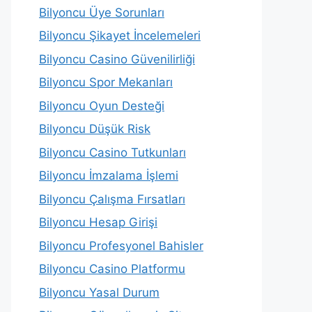
Bilyoncu Üye Sorunları
Bilyoncu Şikayet İncelemeleri
Bilyoncu Casino Güvenilirliği
Bilyoncu Spor Mekanları
Bilyoncu Oyun Desteği
Bilyoncu Düşük Risk
Bilyoncu Casino Tutkunları
Bilyoncu İmzalama İşlemi
Bilyoncu Çalışma Fırsatları
Bilyoncu Hesap Girişi
Bilyoncu Profesyonel Bahisler
Bilyoncu Casino Platformu
Bilyoncu Yasal Durum