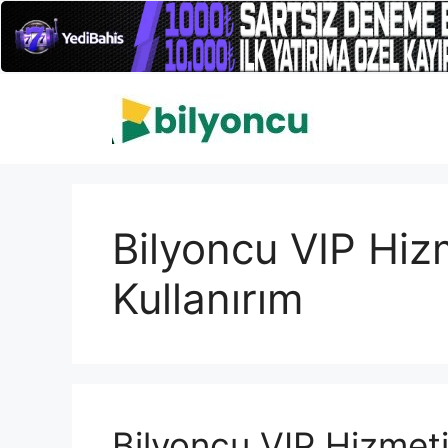
İçeriğe
atla
Bilyoncu VIP Hizm
Kullanırım
Bilyoncu VIP Hizmetin