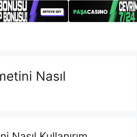
etini Nasıl
i Nasıl Kullanırım