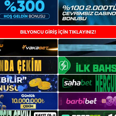
BILYONCU GİRİŞ İÇİN TIKLAYINIZ!