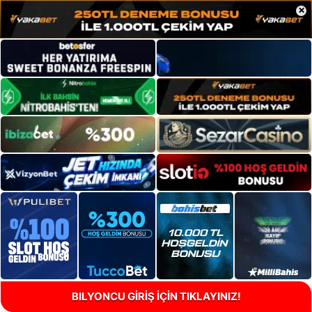
×
BILYONCU GİRİŞ İÇİN TIKLAYINIZ!