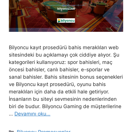
Bilyoncu kayıt prosedürü bahis meraklıları web
sitesindeki bu açıklamayı çok ciddiye alıyor. Şu
kategorileri kullanıyoruz: spor bahisleri, maç
öncesi bahisler, canlı bahisler, e-sporlar ve
sanal bahisler. Bahis sitesinin bonus seçenekleri
ve Bilyoncu kayıt prosedürü, oyunu bahis
meraklıları için daha da etkili hale getiriyor.
İnsanların bu siteyi sevmesinin nedenlerinden
biri de budur. Bilyoncu Gaming de müşterilerine
…
Devamını oku…
Kategoriler