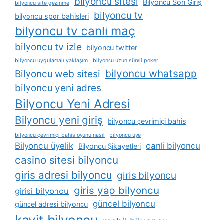
bilyoncu sitesi
Bilyoncu Son Giriş
bilyoncu site gezinme
bilyoncu tv
bilyoncu spor bahisleri
bilyoncu tv canli maç
bilyoncu tv izle
bilyoncu twitter
bilyoncu uygulamalı yaklaşım
bilyoncu uzun süreli poker
bilyoncu whatsapp
Bilyoncu web sitesi
bilyoncu yeni adres
Bilyoncu Yeni Adresi
Bilyoncu yeni giriş
bilyoncu çevrimiçi bahis
bilyoncu çevrimiçi bahis oyunu nasıl
bilyoncu üye
Bilyoncu üyelik
canli bilyoncu
Bilyoncu Şikayetleri
casino sitesi bilyoncu
giris adresi bilyoncu
giris bilyoncu
giris yap bilyoncu
girisi bilyoncu
güncel bilyoncu
güncel adresi bilyoncu
kayit bilyoncu