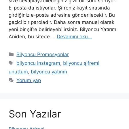
size cevaplayabileceğiniz gizli bir soru soruyor.
E-posta da istiyorlar. Şifreniz kayıt sırasında
girdiğiniz e-posta adresine gönderilecektir. Bu
geçici bir paroladır. Daha sonra manuel olarak
yeni bir şifre belirleyebilirsiniz. Bilyoncu Yatırım
Aniden, bu sitede …
Devamını oku…
Kategoriler
Bilyoncu Promosyonlar
Etiketler
bilyoncu instagram
,
bilyoncu şifremi
unuttum
,
bilyoncu yatırım
Yorum yap
Son Yazılar