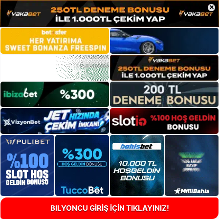
×
BILYONCU GİRİŞ İÇİN TIKLAYINIZ!