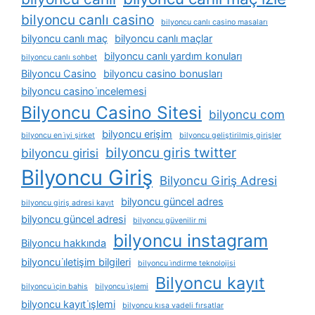
bilyoncu canlı casino
bilyoncu canlı casino masaları
bilyoncu canlı maç
bilyoncu canlı maçlar
bilyoncu canlı yardım konuları
bilyoncu canlı sohbet
Bilyoncu Casino
bilyoncu casino bonusları
bilyoncu casino i̇ncelemesi
Bilyoncu Casino Sitesi
bilyoncu com
bilyoncu erişim
bilyoncu en i̇yi şirket
bilyoncu geliştirilmiş girişler
bilyoncu giris twitter
bilyoncu girisi
Bilyoncu Giriş
Bilyoncu Giriş Adresi
bilyoncu güncel adres
bilyoncu giriş adresi kayıt
bilyoncu güncel adresi
bilyoncu güvenilir mi
bilyoncu instagram
Bilyoncu hakkında
bilyoncu i̇letişim bilgileri
bilyoncu i̇ndirme teknolojisi
Bilyoncu kayıt
bilyoncu i̇çin bahis
bilyoncu i̇şlemi
bilyoncu kayıt i̇şlemi
bilyoncu kısa vadeli fırsatlar