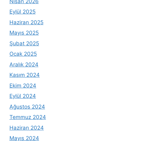
Nisan 2026
Eylül 2025
Haziran 2025
Mayıs 2025
Şubat 2025
Ocak 2025
Aralık 2024
Kasım 2024
Ekim 2024
Eylül 2024
Ağustos 2024
Temmuz 2024
Haziran 2024
Mayıs 2024