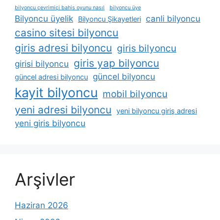
bilyoncu çevrimiçi bahis oyunu nasıl
bilyoncu üye
Bilyoncu üyelik
canli bilyoncu
Bilyoncu Şikayetleri
casino sitesi bilyoncu
giris adresi bilyoncu
giris bilyoncu
giris yap bilyoncu
girisi bilyoncu
güncel bilyoncu
güncel adresi bilyoncu
kayit bilyoncu
mobil bilyoncu
yeni adresi bilyoncu
yeni bilyoncu giriş adresi
yeni giris bilyoncu
Arşivler
Haziran 2026