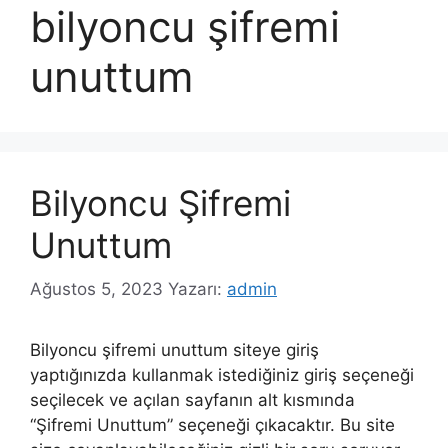
bilyoncu şifremi
unuttum
Bilyoncu Şifremi
Unuttum
Ağustos 5, 2023
Yazarı:
admin
Bilyoncu şifremi unuttum siteye giriş
yaptığınızda kullanmak istediğiniz giriş seçeneği
seçilecek ve açılan sayfanın alt kısmında
“Şifremi Unuttum” seçeneği çıkacaktır. Bu site