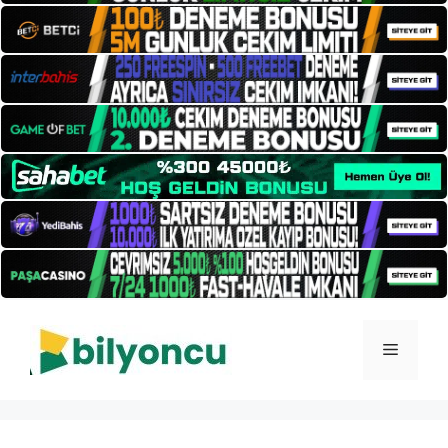
İçeriğe
atla
Menü