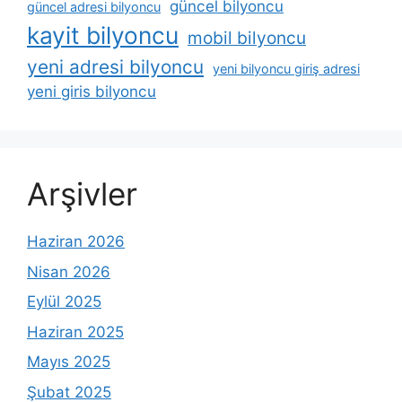
güncel bilyoncu
güncel adresi bilyoncu
kayit bilyoncu
mobil bilyoncu
yeni adresi bilyoncu
yeni bilyoncu giriş adresi
yeni giris bilyoncu
Arşivler
Haziran 2026
Nisan 2026
Eylül 2025
Haziran 2025
Mayıs 2025
Şubat 2025