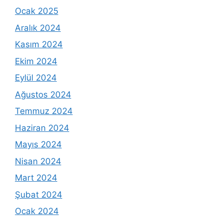
Ocak 2025
Aralık 2024
Kasım 2024
Ekim 2024
Eylül 2024
Ağustos 2024
Temmuz 2024
Haziran 2024
Mayıs 2024
Nisan 2024
Mart 2024
Şubat 2024
Ocak 2024