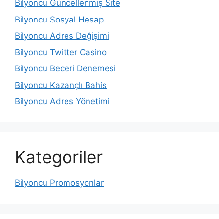
Bilyoncu Güncellenmiş Site
Bilyoncu Sosyal Hesap
Bilyoncu Adres Değişimi
Bilyoncu Twitter Casino
Bilyoncu Beceri Denemesi
Bilyoncu Kazançlı Bahis
Bilyoncu Adres Yönetimi
Kategoriler
Bilyoncu Promosyonlar