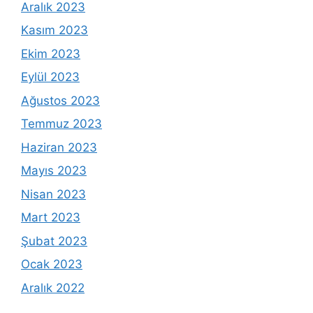
Aralık 2023
Kasım 2023
Ekim 2023
Eylül 2023
Ağustos 2023
Temmuz 2023
Haziran 2023
Mayıs 2023
Nisan 2023
Mart 2023
Şubat 2023
Ocak 2023
Aralık 2022