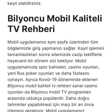
kayıt olabilirsiniz.
Bilyoncu Mobil Kaliteli
TV Rehberi
Mobil uygulamamız aynı sayfa üzerinden tüm
bilgilerinizle giriş yapmanızı sağlar. Kayıt işlemini
tamamladıktan sonra sitemizde cazip tekliflerle
heyecanlı bir dönem sizi bekliyor. Mobil
uygulamamızla spor bahisleri, casino oyunları,
yeni Rus poker oyunları ve daha fazlasını
oynayın. Ayrıca Kovid-19 döneminde eklenen
Bilyoncu mobil kaliteli tv rehberi
sanal casino
oyunları da Bilyoncu mobil TV programları
arasında oldukça popülerdir. Daha doğru
tahminler yapabilmesi için maçı bir an önce
izlemesi gerekiyor. Mobil uygulamamız