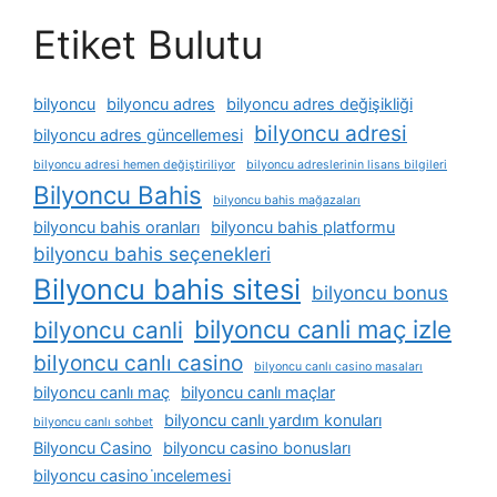
Etiket Bulutu
bilyoncu
bilyoncu adres
bilyoncu adres değişikliği
bilyoncu adresi
bilyoncu adres güncellemesi
bilyoncu adresi hemen değiştiriliyor
bilyoncu adreslerinin lisans bilgileri
Bilyoncu Bahis
bilyoncu bahis mağazaları
bilyoncu bahis oranları
bilyoncu bahis platformu
bilyoncu bahis seçenekleri
Bilyoncu bahis sitesi
bilyoncu bonus
bilyoncu canli maç izle
bilyoncu canli
bilyoncu canlı casino
bilyoncu canlı casino masaları
bilyoncu canlı maç
bilyoncu canlı maçlar
bilyoncu canlı yardım konuları
bilyoncu canlı sohbet
Bilyoncu Casino
bilyoncu casino bonusları
bilyoncu casino i̇ncelemesi