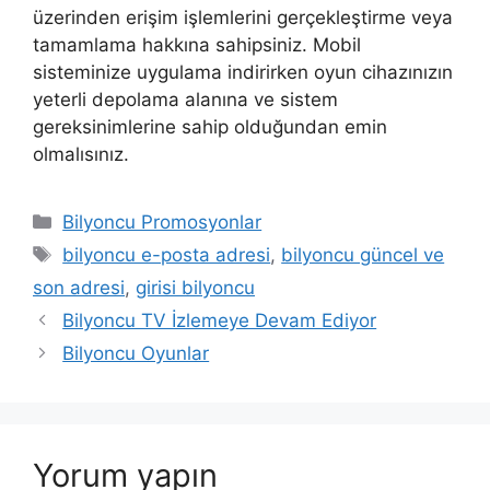
üzerinden erişim işlemlerini gerçekleştirme veya
tamamlama hakkına sahipsiniz. Mobil
sisteminize uygulama indirirken oyun cihazınızın
yeterli depolama alanına ve sistem
gereksinimlerine sahip olduğundan emin
olmalısınız.
Kategoriler
Bilyoncu Promosyonlar
Etiketler
bilyoncu e-posta adresi
,
bilyoncu güncel ve
son adresi
,
girisi bilyoncu
Bilyoncu TV İzlemeye Devam Ediyor
Bilyoncu Oyunlar
Yorum yapın