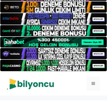
İçeriğe
atla
Menü